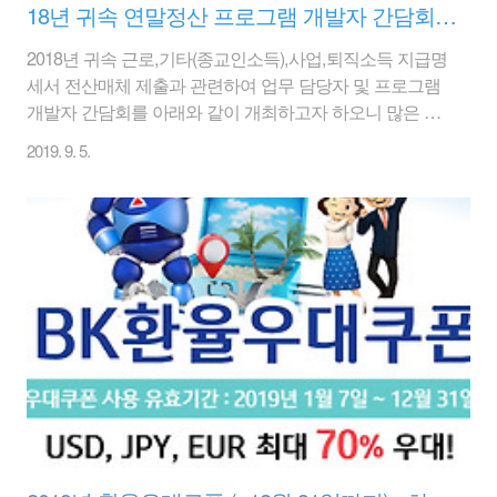
18년 귀속 연말정산 프로그램 개발자 간담회 안내
2018년 귀속 근로,기타(종교인소득),사업,퇴직소득 지급명
세서 전산매체 제출과 관련하여 업무 담당자 및 프로그램
개발자 간담회를 아래와 같이 개최하고자 하오니 많은 참
석 바랍니다.* 교육 자료는 현장에서 배부합니다.
2019. 9. 5.
https://www.nts.go.kr/news/news_05.asp?
minfoKey=MINF5320080211205338&type=V- 아 래 - 1. 연
말 정산 업무 담당자 및 프로그램 개발자 1) 일시 : 2018년
9월 20일(목) 2회(10:00 ~ 13:00, 14:00 ~ 17:00) 2) 내용 : 세
법 개정내용 및 지급명세서 전산매체 제출 요령 3) 장소 :
서울지방국세청 2층 대강당 서울특별시 종로구 종로5길
86(수송동) 서울지방국세청 - 서울지방국세청의 주차 공간
이 협소..