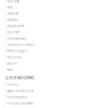
일상 생활
게임
금융보험
문화행사
취업원서대학
윈도우XP
도메인(domain)
프린터-복사기-복합기
PDF문서만들기
윈도우서버
윈도우7
NAS
소프트웨어(SW)
라이선스
불법소프트웨어 단속
닷넷프레임워크
마이크로소프트(MS)