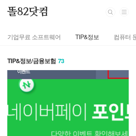
본문 바로가기
똘82닷컴
기업무료 소프트웨어
TIP&정보
컴퓨터 
TIP&정보/금융보험
73