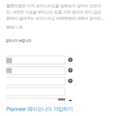
똘82닷컴은 아직 보이스피싱을 당해보지 않아서 모르지
만, 여전히 기승을 부리고는 있을 거라 생각이 든다.금감
원에서 알려주는 보이스피싱 피해예방에 대해서 알아보
자. 보이스피싱 피해예방 10계명 1. 전화로 정부기관이라
2019. 1. 16.
며 자금이체를 요구하면 일단 보이스피싱 의심2. 전화, 문
자로 대출 권유 받는 경우 무대응 또는 금융회사 여부 확
인3. 대출 처리비용 등을 이유로 선입금 요구시 보이스피
싱을 의심4. 고금리 대출 먼저 받아 상환하면 신용등급이
올라 저금리 대출이 가능하다는 말은 보이스피싱5. 납치,
협박 전화를 받는 경우 자녀 안전부터 확인6. 채용을 이유
로 계좌 비밀번호 등 요구시 보이스피싱 의심7. 가족 등 사
칭 금전 요구시 먼저 본인 확인8. 출처 불명 파일, 이메일,
문자는 클릭하지 말고 삭제9. 금감원..
Payoneer 페이오니아 가입하기