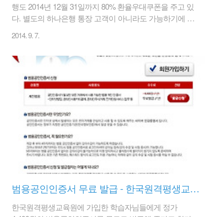
행도 2014년 12월 31일까지 80% 환율우대쿠폰을 주고 있
다. 별도의 하나은행 통장 고객이 아니라도 가능하기에 좋
다. 그래도 하나은행 입출금 통장이라도 있으면 바로 환전
2014. 9. 7.
을 해서 통장에 입금해 버리면 편리하기 때문에 좋을 듯
하다. [ 80% 환율우대쿠폰 - 출처 : 하나은행 ] [ 하나은행
80% 환율우대쿠폰 받기 바로가기 ] 대상영업점 : 하나은행
전 영업점(단, 인천공항 및 Net점 환전서비스는 제외) 대상
통화 : 미국달러, 유로화, 일본엔화(기타통화 50% 우대, 해
외송금은 모든 통화 60% 우대) 대상거래 : 외화현찰 사고
팔때, 해외로의 당발송금시 미화 200불이상 거래시에만
우대제공 유효기간 : 2014년 12월 31일까지 괜찮은 조건
이다..
범용공인인증서 무료 발급 - 한국원격평생교육원
한국원격평생교육원에 가입한 학습자님들에게 정가