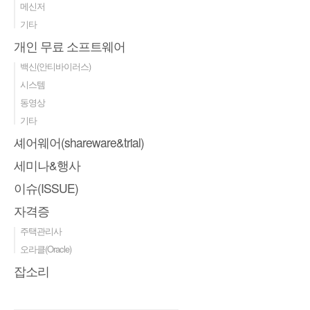
메신저
기타
개인 무료 소프트웨어
백신(안티바이러스)
시스템
동영상
기타
셰어웨어(shareware&trial)
세미나&행사
이슈(ISSUE)
자격증
주택관리사
오라클(Oracle)
잡소리