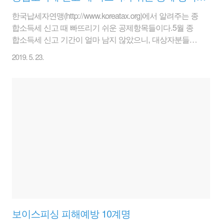
한국납세자연맹(http://www.koreatax.org)에서 알려주는 종
합소득세 신고 때 빠뜨리기 쉬운 공제항목들이다.5월 종
합소득세 신고 기간이 얼마 남지 않았으니, 대상자분들은
참고하면 좋을 것이다. 1. 따로 사시는 부모님도 부양가족
2019. 5. 23.
공제 종합소득자들이 가장 놓치기 쉬운 소득공제 항목은
따로 사는 부모님과 관련된 부양가족공제입니다. 부모님
과 따로 살고 있더라도 다른 형제(자매)가 부모님 공제를
받지 않았다면 부모님(배우자 부모 포함) 한 분당 150만원
의 공제를 받을 수 있습니다. 이때 아들 뿐 아니라 출가한
딸이나 사위·며느리도 공제를 받을 수 있습니다. 다만 부
양가족 공제를 받기 위해서는 부모님 나이가 만60세
(1958.12.31 이전 출생)이상의 연령 기준과 연간소득금액
100만원이하(또는 근..
보이스피싱 피해예방 10계명