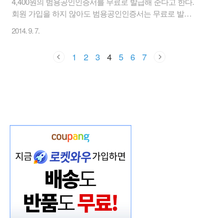
4,400원의 범용공인인증서를 무료로 발급해 준다고 한다.
회원 가입을 하지 않아도 범용공인인증서는 무료로 발급
이 가능한 상태이다. [ 범용공인인증서 무료발급 - 출처 :
2014. 9. 7.
한국원격평생교육원 ] 범용공인인증서란? 공인인증서란
인터넷 상에서 발생하는 모든 전자거래를 안심하고 사용
1
2
3
4
5
6
7
할 수 있도록 해 주는 사이버 인감증명서 이다. 공인인증
서는 정부가 지정한 공인인증기관(한국정보인증 등)에서
발급 받을 수 있습니다. 용도제한성 공인인증서는 무료이
지만, 흔하게 본인인증 등을 요구하는 과정에서는 범용공
인인증서를 요구하기 때문에 일반적인 무료 인증서는 효
력을 볼 수 없다. 또한 범용공인인증서는 1개만 발급받으
면 은행/증권/본인인증/연말정산관련 업무체크 등 모든 분
야에서 인..