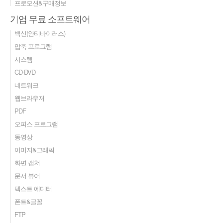
프로모션&구매정보
기업 무료 소프트웨어
백신(안티바이러스)
압축 프로그램
시스템
CD-DVD
네트워크
웹브라우저
PDF
오피스 프로그램
동영상
이미지&그래픽
화면 캡쳐
문서 뷰어
텍스트 에디터
폰트&글꼴
FTP