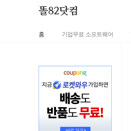
본문 바로가기
똘82닷컴
홈
기업무료 소프트웨어