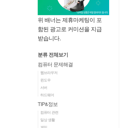
위 배너는 제휴마케팅이 포
함된 광고로 커미션을 지급
받습니다.
분류 전체보기
컴퓨터 문제해결
웹브라우저
윈도우
서버
하드웨어
TIP&정보
컴퓨터 관련
일상 생활
게임