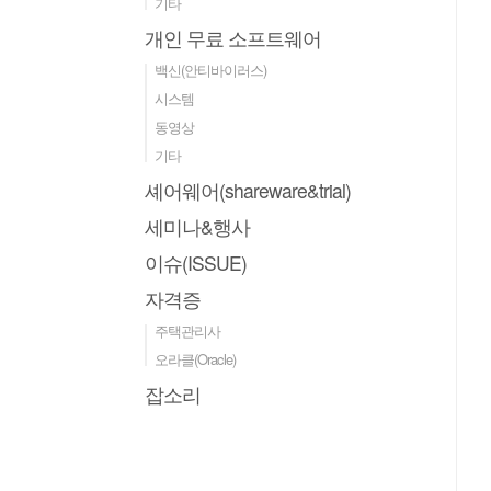
기타
개인 무료 소프트웨어
백신(안티바이러스)
시스템
동영상
기타
셰어웨어(shareware&trial)
세미나&행사
이슈(ISSUE)
자격증
주택관리사
오라클(Oracle)
잡소리