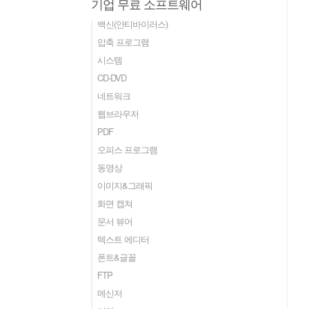
기업 무료 소프트웨어
백신(안티바이러스)
압축 프로그램
시스템
CD-DVD
네트워크
웹브라우저
PDF
오피스 프로그램
동영상
이미지&그래픽
화면 캡쳐
문서 뷰어
텍스트 에디터
폰트&글꼴
FTP
메신저