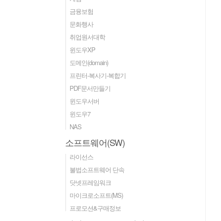
금융보험
문화행사
취업원서대학
윈도우XP
도메인(domain)
프린터-복사기-복합기
PDF문서만들기
윈도우서버
윈도우7
NAS
소프트웨어(SW)
라이선스
불법소프트웨어 단속
닷넷프레임워크
마이크로소프트(MS)
프로모션&구매정보