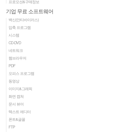
프로모션&구매정보
기업 무료 소프트웨어
백신(안티바이러스)
압축 프로그램
시스템
CD-DVD
네트워크
웹브라우저
PDF
오피스 프로그램
동영상
이미지&그래픽
화면 캡쳐
문서 뷰어
텍스트 에디터
폰트&글꼴
FTP