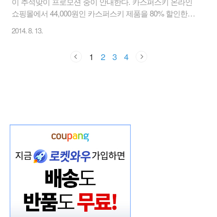
이 추석맞이 프로모션 중이 안내한다. 카스퍼스키 온라인
쇼핑몰에서 44,000원인 카스퍼스키 제품을 80% 할인한
8,000원에 할인 판매 중이다. 카스퍼스키 인터넷 시큐리티
2014. 8. 13.
2013 (전문가 용) Kaspersky Internet Security 2013은 클라
우드 기반의 기능과 강력한 보안 기술이 결합하여 오늘날
1
2
3
4
의 복잡하고 끊임없이 변화하는 보안위협에 대해 좀 더 효
과적인 방어 기능을 제공합니다. 이제 카스퍼스키가 사용
자의 컴퓨터를 보호하는 동안 안전하게 인터넷을 즐길 수
있습니다. [ 카스퍼스키 인터넷 시큐리티 2013 8,800원 구
매 바로가기 ] 윈도우 7,8도 지원을 하는데 8.1의 경우는 영
문판 제품은 지원하되 한글판은 지원을 아직 안 ..