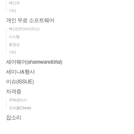
메신저
기타
개인 무료 소프트웨어
백신(안티바이러스)
시스템
동영상
기타
셰어웨어(shareware&trial)
세미나&행사
이슈(ISSUE)
자격증
주택관리사
오라클(Oracle)
잡소리