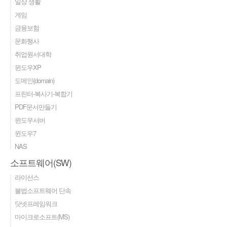
일상 생활
게임
금융보험
문화행사
취업원서대학
윈도우XP
도메인(domain)
프린터-복사기-복합기
PDF문서만들기
윈도우서버
윈도우7
NAS
소프트웨어(SW)
라이선스
불법소프트웨어 단속
닷넷프레임워크
마이크로소프트(MS)