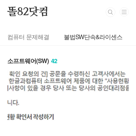
본문 바로가기
똘82닷컴
컴퓨터 문제해결
불법SW단속&라이센스
소프트웨어(SW)
42