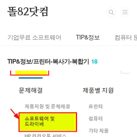
본문 바로가기
똘82닷컴
기업무료 소프트웨어
TIP&정보
컴퓨터 
TIP&정보/프린터-복사기-복합기
18