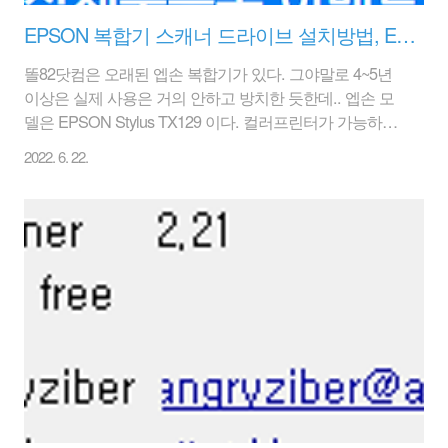
EPSON 복합기 스캐너 드라이브 설치방법, EPSON TX129
똘82닷컴은 오래된 엡손 복합기가 있다. 그야말로 4~5년
이상은 실제 사용은 거의 안하고 방치한 듯한데.. 엡손 모
델은 EPSON Stylus TX129 이다. 컬러프린터가 가능하고
스캐너도 가능한 모델이다. 아마 옛날에 집에서 프린터 할
2022. 6. 22.
일이 있어서 그나마 잉크 카트리지통에 잉크가 좀 더 들어
가는 엡손 TX129 모델을 구매한 듯 하다. 최근 프린터를
좀 하고자 살펴보았는데 칼라잉크가 없어서 출력이 불가
했다. 흑백 잉크통은 차 있으나 칼라 잉크통에 색깔별로
어느색이 없어서 출력이 불가한 상태로..애물단지로 남아
있는 복합기이다. 흑백잉크로 모두 채워서 쓰고 버릴까도
생각을 해 봤지만... 아직까지 못버리고 있다. 그러면 잉크
도 없는 엡손 복합기는 스캐너는 사용이 가능할까? 잉크
가 있어서 스캐너 기능도..