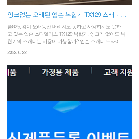
잉크없는 오래된 엡손 복합기 TX129 스캐너로 활용하기 (잉크없어도 스캐너는 정상작동)
똘82닷컴이 오래동안 버리지도 못하고 사용하지도 못하
고 있는 엡손 스타일러스 TX129 복합기. 잉크가 없어도 복
합기의 스캐너는 사용이 가능할까? 엡손 스캐너 드라이버
설치방법은 이전 글을 참고하자. [TIP&정보/프린터-복사
2022. 6. 22.
기-복합기] - EPSON 복합기 스캐너 드라이브 설치방법,
EPSON TX129 현재 복합기의 상태는 컬러잉크가 없어서
프린터로도 사용이 불가능한 상태이다. 1.먼지가 많이 있
는, 그래도 스캐너는 달려 있는 엡손 TX129 이다. 2.전면부
잉크 모양 LED에 빨간 불이 들어와 있는 상태이다. 컬러잉
크가 모자란 상태. 흑백잉크는 채웠지만 컬러가 없어 프린
터로 사용도 불가하다. 먼지가 참 잘 보인다. 3.혹시나 모
르니 파란색 잉크 카트리지도 빼놓고 한번 테스트해 보기
로 하였다. 4...