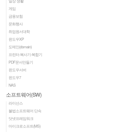
일상 생활
게임
금융보험
문화행사
취업원서대학
윈도우XP
도메인(domain)
프린터-복사기-복합기
PDF문서만들기
윈도우서버
윈도우7
NAS
소프트웨어(SW)
라이선스
불법소프트웨어 단속
닷넷프레임워크
마이크로소프트(MS)