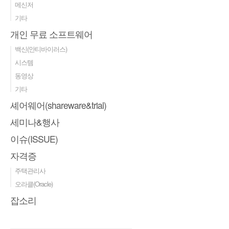
메신저
기타
개인 무료 소프트웨어
백신(안티바이러스)
시스템
동영상
기타
셰어웨어(shareware&trial)
세미나&행사
이슈(ISSUE)
자격증
주택관리사
오라클(Oracle)
잡소리