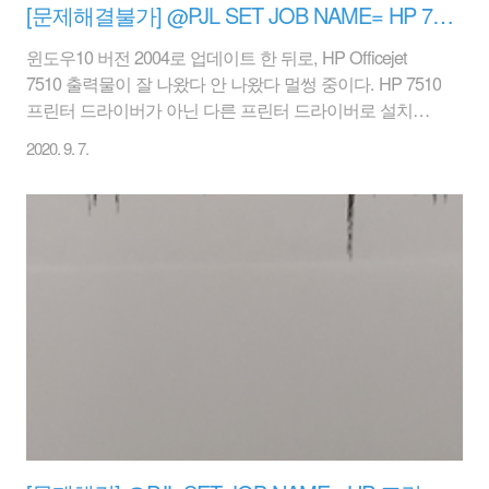
[문제해결불가] @PJL SET JOB NAME= HP 7510/86xx 프린터 인쇄 버퍼링
윈도우10 버전 2004로 업데이트 한 뒤로, HP Officejet
7510 출력물이 잘 나왔다 안 나왔다 멀썽 중이다. HP 7510
프린터 드라이버가 아닌 다른 프린터 드라이버로 설치를
해서 일단은 해결을 보았으나, 이전 글에도 썼듯이 어쩔때
2020. 9. 7.
는 잘 나오고 어쩔때는 프린터 버퍼가 쌓인다. @PJL SET
JOB NAME="" 이런 메세지는 안 나오고 출력은 정상적으
로 되지만.. 알다가도 모르겠다. 아까 좀 전에 잘 되어야 역
시 이게 해결책이구나 하고 쓰려다가..ㅠㅠ 똘82닷컴
(ttol82.com)은 HP 오피스젯 k7100 을 설치하였다. 2페이
지 짜리를 엑셀 문서를 출력하였는데 버퍼 쌓이지 않고 잘
되었다. 이렇게 인쇄대기창에 남는 것이 없이 깔끔.. 이게
바로 해결책이구나 하고 알려드릴려고 했건만..