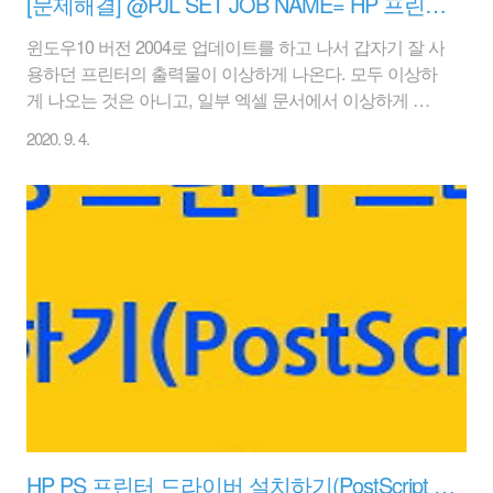
[문제해결] @PJL SET JOB NAME= HP 프린터 인쇄 이상하게 나올 때
윈도우10 버전 2004로 업데이트를 하고 나서 갑자기 잘 사
용하던 프린터의 출력물이 이상하게 나온다. 모두 이상하
게 나오는 것은 아니고, 일부 엑셀 문서에서 이상하게 나
온다. 어떤 건 이상없이 나오고 어떤 건 또 출력이 이상한
2020. 9. 4.
문자만 나오고...참 어렵다. @PJL SET JOB
NAME="XXXXXX" @PJL COMMENT="HP Officejet 7510
series Windows 10.0" 이런 첫번째 장이 인쇄되고 지진파?
검색과 같이 물결의 파동이 두번째 장으로 출력이 된다.
아래는 윈도우 10에서 프린터 드라이버를 새로 설정하는
방법이다. HP 홈페이지에 드라이버는 옛날 버전이고 윈도
우 자체에서 제공하는 걸 사용하라고 해서 이렇게 설치를
하였다. HP 홈페이지의 드라이버 지우고 재설치해도 ..
HP PS 프린터 드라이버 설치하기(PostScript Printer)