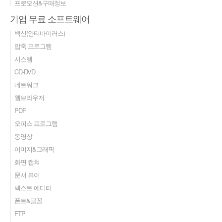
프로모션&구매정보
기업 무료 소프트웨어
백신(안티바이러스)
압축 프로그램
시스템
CD-DVD
네트워크
웹브라우저
PDF
오피스 프로그램
동영상
이미지&그래픽
화면 캡쳐
문서 뷰어
텍스트 에디터
폰트&글꼴
FTP