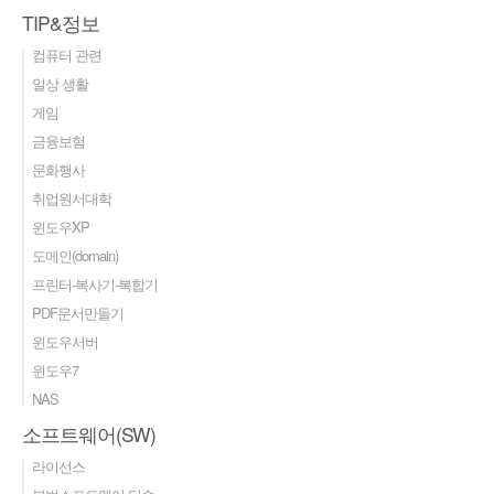
TIP&정보
컴퓨터 관련
일상 생활
게임
금융보험
문화행사
취업원서대학
윈도우XP
도메인(domain)
프린터-복사기-복합기
PDF문서만들기
윈도우서버
윈도우7
NAS
소프트웨어(SW)
라이선스