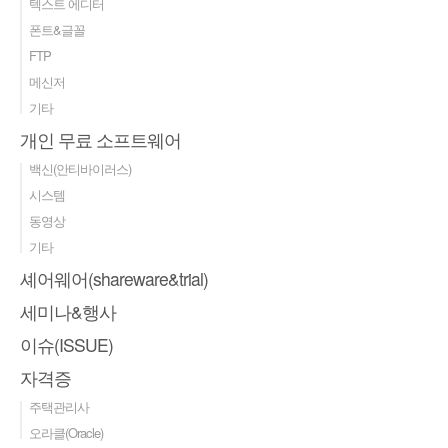
텍스트 에디터
폰트&글꼴
FTP
메신저
기타
개인 무료 소프트웨어
백신(안티바이러스)
시스템
동영상
기타
셰어웨어(shareware&trial)
세미나&행사
이슈(ISSUE)
자격증
주택관리사
오라클(Oracle)