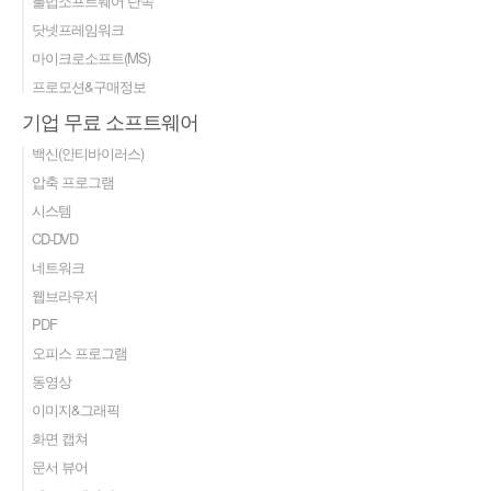
불법소프트웨어 단속
닷넷프레임워크
마이크로소프트(MS)
프로모션&구매정보
기업 무료 소프트웨어
백신(안티바이러스)
압축 프로그램
시스템
CD-DVD
네트워크
웹브라우저
PDF
오피스 프로그램
동영상
이미지&그래픽
화면 캡쳐
문서 뷰어