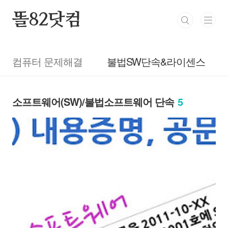
본문 바로가기
똘82닷컴
컴퓨터 문제해결
불법SW단속&라이센스
소프트웨어(SW)/불법소프트웨어 단속
5