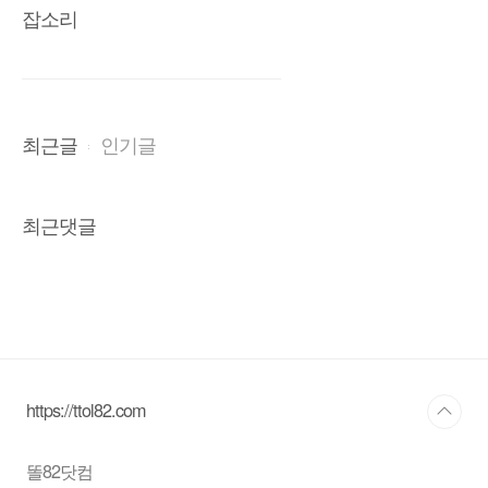
잡소리
최근글
인기글
최근댓글
https://ttol82.com
똘82닷컴