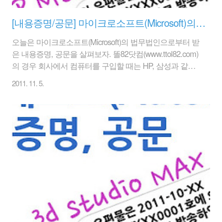
[내용증명/공문] 마이크로소프트(Microsoft)의 소프트웨어 내용증명, 공문
오늘은 마이크로소프트(Microsoft)의 법무법인으로부터 받
은 내용증명, 공문을 살펴보자. 똘82닷컴(www.ttol82.com)
의 경우 회사에서 컴퓨터를 구입할 때는 HP, 삼성과 같은
메이커 PC를 OS가 포함된 놈으로 가져온다. 따라서 불법
2011. 11. 5.
윈도우 사용으로 인한 문제점은 없다. 떳떳했다.ㅋㅋ 그리
고 Open Value 계약을 하고 있어, MS 오피스 같은 프로그
램도 이전부터 다 계약을 맺고 있는 상태이다. 서버의 경
우에도 어차피 OS도 구입시 같이 해결을 하기 때문에 문
제가 없는 걸로 알고 있는데... 어느날 MS의 법률 사무소
에서 내용증명이 날라 온 것이다. 이놈들이... MS랑 계약
도 맺고 있는데, 감히 이런 걸 보내와?? 어디 소프트웨어
견적 업체에서 찌른 것인가? 기억이 잘 나지 않는다. ..