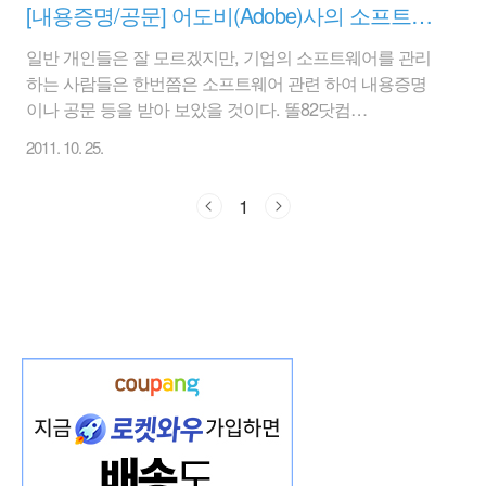
[내용증명/공문] 어도비(Adobe)사의 소프트웨어 내용증명, 공문 #1
일반 개인들은 잘 모르겠지만, 기업의 소프트웨어를 관리
하는 사람들은 한번쯤은 소프트웨어 관련 하여 내용증명
이나 공문 등을 받아 보았을 것이다. 똘82닷컴
(www.ttol82.com)도 각 소프트웨어 제조사의 법무법인이
2011. 10. 25.
나 변호사로 부터 내용증명이나 공문을 받아보았다. 불법
소프트웨어 단속에 대한 자세한 언급을 하기 전에 우선 그
1
동안 받아 본 내용증명을 공개할까 한다. 공개라고 할 것
은 없지만, 대략 이런 말들로 기업을 위협(?)하거나 겁을
준다. 물론 기업의 대표이사보다는 소프트웨어를 담당하
는 담당자나 전산관계자 분들이 덜컥 겁을 먹기 마련이다.
아래는 간단히 어도비(Adobe)사의 변호사에게 받은 내용
증명이다. 1. 어도비(Adobe) 소프트웨어 내용증명, 공문 제
목 : Adobe 라이선스 컴플라이언스 프..