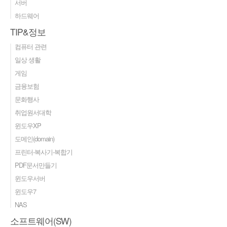
서버
하드웨어
TIP&정보
컴퓨터 관련
일상 생활
게임
금융보험
문화행사
취업원서대학
윈도우XP
도메인(domain)
프린터-복사기-복합기
PDF문서만들기
윈도우서버
윈도우7
NAS
소프트웨어(SW)