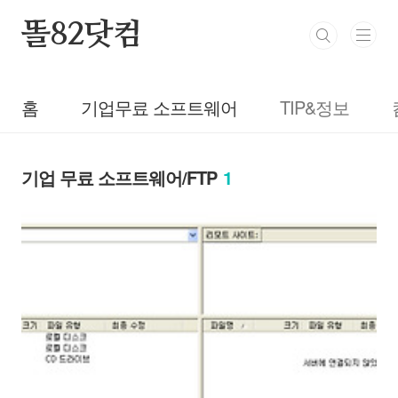
본문 바로가기
똘82닷컴
홈
기업무료 소프트웨어
TIP&정보
기업 무료 소프트웨어/FTP
1