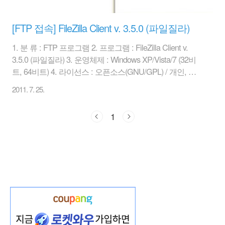
[FTP 접속] FileZilla Client v. 3.5.0 (파일질라)
1. 분 류 : FTP 프로그램 2. 프로그램 : FileZilla Client v.
3.5.0 (파일질라) 3. 운영체제 : Windows XP/Vista/7 (32비
트, 64비트) 4. 라이선스 : 오픈소스(GNU/GPL) / 개인, 기
업 등 무료 5. 제작자 : Tim Kosse 6. 사이트 : http://filezilla-
2011. 7. 25.
project.org 7. 다운로드 : [ 다운1 ], [ 다운2 ] 요즘은 홈페이
지(직접 제작)보다 미니홈피, 블로그를 더 많이 사용한다.
1
그래서 FTP라고 하면 대부분은 생소하게 느껴질 것이다.
하지만 쇼핑몰을 운영하거나 혹은 직접 홈페이지를 만들
거나, 홈페이지 제작 업체라면 필수 프로그램 중 하나가
FTP 프로그램이다. FileZilla(파일질라)는 오픈소스로 기업
에서도 ..