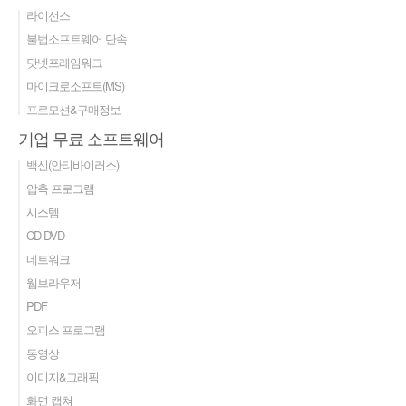
라이선스
불법소프트웨어 단속
닷넷프레임워크
마이크로소프트(MS)
프로모션&구매정보
기업 무료 소프트웨어
백신(안티바이러스)
압축 프로그램
시스템
CD-DVD
네트워크
웹브라우저
PDF
오피스 프로그램
동영상
이미지&그래픽
화면 캡쳐