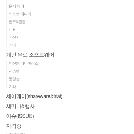
문서 뷰어
텍스트 에디터
폰트&글꼴
FTP
메신저
기타
개인 무료 소프트웨어
백신(안티바이러스)
시스템
동영상
기타
셰어웨어(shareware&trial)
세미나&행사
이슈(ISSUE)
자격증