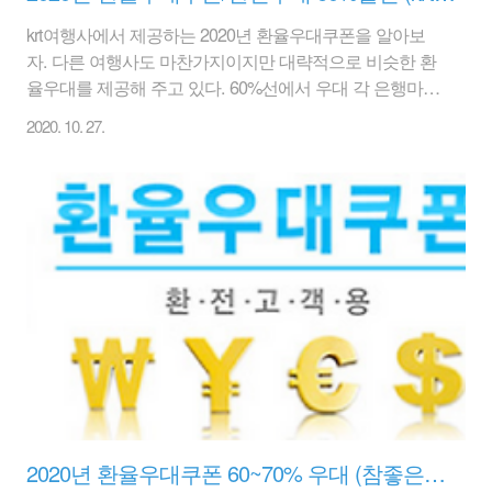
krt여행사에서 제공하는 2020년 환율우대쿠폰을 알아보
자. 다른 여행사도 마찬가지이지만 대략적으로 비슷한 환
율우대를 제공해 주고 있다. 60%선에서 우대 각 은행마다
약간씩 미묘하게 가능/불가능 부분도 있으니 자세히 살펴
2020. 10. 27.
보면 좋을 것 같다. 요즘 같이 원화강세, 미국달러화 가치
하락으로 미국달러화를 좀 사 두었다가 나중에 원화약세,
미국달러화 가치 상승이 될 때 환율우대쿠폰을 사용해서
달러를 팔아버리면 조금이나마 이득을 볼 수도 있을 것이
다. 바로 외화 환차익... 비록 보유 자산이 많을 경우에 그
만큼 많은 이익을 볼 수 있겠지만.. 소규모라면 그렇게 큰
이익은 얻지 못 할지도 모르겠다. krt 여행사에서 제공하는
2020년 환율우대 쿠폰은 3종류이나, 유효기간이 명시된
것은 우리은행 환율우대쿠폰 6..
2020년 환율우대쿠폰 60~70% 우대 (참좋은여행 제공)