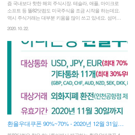
즘 국내보다 핫한 해외 주식시장. 테슬라, 애플, 마이크로
소프트 등 똘82닷컴도 미국주식을 조금 시작을 하는데요.
역시 주식거래는 대부분 키움을 많이 쓰고 있네요. 섬머타
임 종료로 인하여 해외주식 거래시간이 변경이 된다고 하
2020. 10. 22.
니 참고하세요. 미국은 11/2일(월)부터이며 유럽은 10/26
일(월)부터이다. 현재 기존보다 썸머타임 적용으로 현재는
22시30분에, 1시간 일찍 거래를 시작하고 있는데, 다시 원
래시간대로 복귀를 한다. 간단히 보면 미국주식 시장은
11/2일부터 23:30부터 정규장 시작해서 06:00 마감이 된다
고 보면 된다. 다른 상세한 사항은 아래를 참고 하자.
www.kiwoom.com/nkw.templateFrameSet.do?
m=m0207020101&s_bbsgb=3&s_seqno=341..
환율우대쿠폰 90%~70% - 2020년 12월 31일까지(하나투어 제공)
똘82닷컴은 찾은 하나투어에서 제공하는 환율우대쿠폰 4