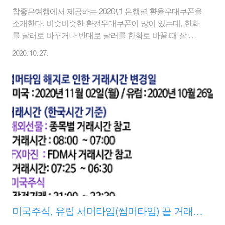
참좋은여행에서 제공하는 2020년 은행별 환율우대쿠폰을
소개한다. 비슷비슷한 환전우대쿠폰이 많이 있는데, 한화
를 달러로 바꾸거나 반대로 달러를 한화로 바꿀 때 잘 활
용하면 작은 금액이나 절약하는 효과를 볼 수 있다. [ 2020
2020. 10. 27.
년 환율우대쿠폰 3종 다운 바로받기 ] 1. 우리은행 환율우
대 쿠폰 60% 우대 - 유효기간 : ~2020년 12월 31일까지 본
쿠폰을 제시하면 주요통화(USD, JPY, EUR)로 환전 시
60%의 수수료 우대 혜택을 받을 수 있습니다. (단, 기타 통
화는 30%) 본 쿠폰을 공항환전소(김천, 김포, 김해, 제주)
를 제외한 전국 영업점에서 사용할 수 있습니다. 우대율
및 대상통화는 외환 시장상황에 따라 다소 변경 될 수 있
습니다. 2. 국민은행 환율우대 쿠폰 70% 환율 우대 ..
미국주식, 유럽 서머타임(썸머타임) 끝 거래시간 변경(20년 11월 2일 23시 30분 정규장 시작~)