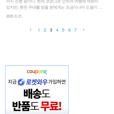
까지 진행 중이다. 현재 코로나로 인하여 여행에 제한이
있지만, 환전 우대를 받을 분에게는 조금이나마 도움이 되
길 바란다. 1. 이벤트 기간 : 2020년 7월 1일 ~ 2020년 12월
2020. 8. 21.
31일 2. 이벤트 내용 1) 위비뱅크에서 온국민환전 선택후
환전하는 고객 2) 환전한도 - 최대 USD 3,000 : 우리은행
1
2
3
4
5
6
7
계좌출금방식(로그인) - 최대 100만원 상당액 : 그외 방식
(비로그인) 3) 대상 : 대한민국 국민 3. 환율 우대 1) 주요통
화 : USD/JPY/EUR 90% 우대 2) 기타통화 :
CNY/CAD/HKD/SGD/CHF/NZD/THB/AUD/GBP/DKK/SEK/NOK
55% 우대 3) 기타통화 : VND 30% 우대 4. 귀국시..