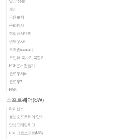
일상 생활
게임
금융보험
문화행사
취업원서대학
윈도우XP
도메인(domain)
프린터-복사기-복합기
PDF문서만들기
윈도우서버
윈도우7
NAS
소프트웨어(SW)
라이선스
불법소프트웨어 단속
닷넷프레임워크
마이크로소프트(MS)