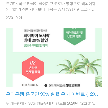
드린다. 최근 환율이 떨어지고 코로나 영향으로 해외여행
의 기회가 적어지다 보니 사용은 많지 않겠지만...그래도
2020년 12월 31일까지 적용되는 환율우대쿠폰이니 사용
2020. 10. 21.
자가 있으면 활용을 하면 좋을 것이다. 저번에 알려드린
것은 우리은행은 환율우대 90%이나 KB국민은행 70% 우
대, 우리은행 60% 환율우대 쿠폰이다. 출력을 하거나 휴대
폰에 이미지를 다운로드/저장해서 가지고 가면 된다. 1.
KB환율우대쿠폰 70% : 2020년 12월 31일까지 - 대상통화
: 미국달러화, 일본엔화, 유로화 - 대상고객 : 국민인 거주
자 개인, 국내법인(개인사업자 포함) - 대상거래 : 외화현찰
사고 팔 때 (여행자수표 제외) www.ybtour.co.kr/prom..
우리은행 온국민 90% 환율 우대 이벤트 (~2020.12.31)
우리은행에서 90% 환율우대 이벤트를 2020년 12월 31일