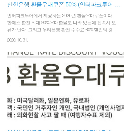
신한은행 환율우대쿠폰 50% (인터파크투어 제공)
인터파크투어에서 제공하는 2020년 환율우대쿠폰이다.
한패스 환전 최대 90%우대환율도 나와 있는데 접속시 오
류가 난다. 그리고 우리은행 환전 수수료 60%할인의 경우
는 2019년 말까지로 유효기간이 만료된 상태이다. 인터파
2020. 10. 31.
크투어 제공 환율우대쿠폰 다운받기 바로가기는 아래 링
크를 클릭 tour.interpark.com/EasyPack/main 1. 신한은행
환전수수료 50%할인권 - usd, jpy, eur에 해당되면 기타통
화는 30% 우대쿠폰 - 신한은행 전 영업점(공항환전소 제
외)에서 사용이 가능 - 우대율 및 대상토화는 은행사정에
따라 다소 조정(제한) 될 수 있습니다. - 유효기간은 별도로
표기되어 있지 않다. 2. 우리은행 환율우대쿠폰 60% usd,
jpy, eur , 기타통화는 30% 환율우..