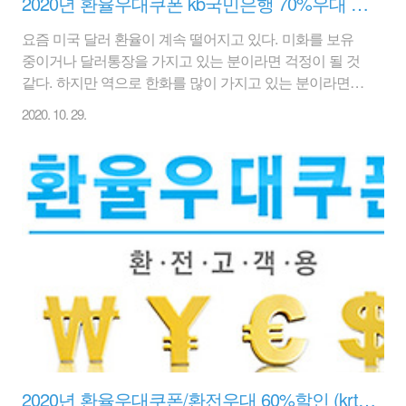
2020년 환율우대쿠폰 kb국민은행 70%우대 싸게 12월31일까지 (자유투어 제공)
요즘 미국 달러 환율이 계속 떨어지고 있다. 미화를 보유
중이거나 달러통장을 가지고 있는 분이라면 걱정이 될 것
같다. 하지만 역으로 한화를 많이 가지고 있는 분이라면
찬스가 될 수도 있을 것이다. 최대한 싸게 달러를 사서, 나
2020. 10. 29.
중에 달러 환율이 올라가면 환전해서 환차익을 볼 수 있으
니까... 아무튼 요즘 코로나 바이러스로 해외 여행길이 거
의 막힌 상태이다. 달러를 보유 중이거나, 나중에 여행을
위해서 미리 달러를 준비하실 분들은 환율우대쿠폰으로
최대한 수수료를 적게 내는 방법이 필요할 것이다. 아래
링크를 클릭하면 자유투어 환율우대쿠폰을 다운 받을 수
있다. www.jautour.com/community/CommEvent/view.asp?
idx=1221 1. KB국민은행 70% 환율우대쿠폰 1) 대상통화..
2020년 환율우대쿠폰/환전우대 60%할인 (krt여행사 제공)