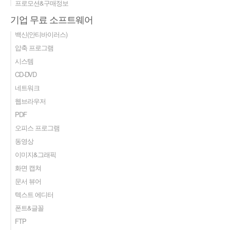
프로모션&구매정보
기업 무료 소프트웨어
백신(안티바이러스)
압축 프로그램
시스템
CD-DVD
네트워크
웹브라우저
PDF
오피스 프로그램
동영상
이미지&그래픽
화면 캡쳐
문서 뷰어
텍스트 에디터
폰트&글꼴
FTP