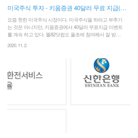
미국주식 투자 - 키움증권 40달러 무료 지급(~2020.12.31까지) - 비대면계좌/무거래고객
요즘 핫한 미국주식 시장이다. 미국주식을 하라고 부추기
는 것은 아니지만, 키움증권에서 40달러 무료지급 이벤트
를 계속 하고 있다. 똘82닷컴도 올초에 참여해서 잘 받았
다. 다만, 미국주식이 코로나로 떨어져서 문제이지만... 아
2020. 11. 2.
무튼 한번 40달러를 받은 사람은 할 수 없다. 해외 주식 수
수료로 짭짭하게 재미를 보니까 증권사들도 이벤트성 금
액을 뿌리는 듯 하다. 단타성으로 치고 빠지면 3만원 정도
는 차익을 볼 것 같으나, 계속 투자를 하려는 사람도 괜찮
은 이벤트이다. 아래 링크를 클릭하면 키움증권 홈페이지
로 연결되어 상세 내용 확인이 가능하다.
www.kiwoom.com/nkw.evtUserFrame.do?
ect=202000892012312359&ckwhere=IC_HP_ing&from=004
1. 기간 :..