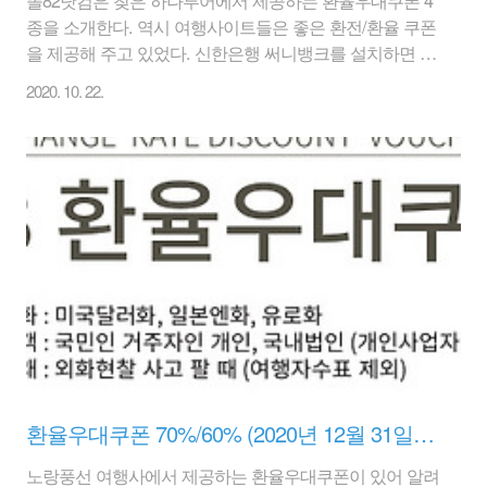
종을 소개한다. 역시 여행사이트들은 좋은 환전/환율 쿠폰
을 제공해 주고 있었다. 신한은행 써니뱅크를 설치하면 가
장 높은 90% 환율우대를 해 주나, 앱 설치 및 한화 -> 외화
2020. 10. 22.
로 바꿀 경우만 해당이 되는 듯 하다. 나머지는 DGB대구
은행이 최대 80% 환율우대, KEB하나/국민은행이 70% 환
율우대를 해 주고 있으니 참고하자. 1. KEB하나은행 환율
우대쿠폰 70% 1) 대상통화 : USD, JPY, EUR (최대 70% 우
대) 기타통화 11개 최대 30% 우대 2) 대상거래 : 외화지폐
환전 (인천공항점 제외) 3) 유효기간 : 2020년 11월 30일까
지 www.hanatour.com/mkt/cop/CHPC0COP0004M200?
ptnsBenftI..
환율우대쿠폰 70%/60% (2020년 12월 31일까지)
노랑풍선 여행사에서 제공하는 환율우대쿠폰이 있어 알려