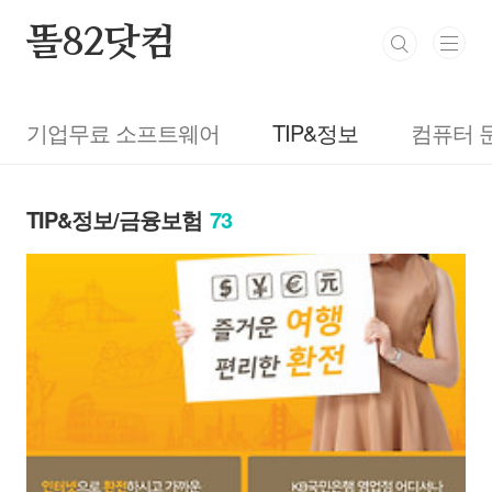
본문 바로가기
똘82닷컴
기업무료 소프트웨어
TIP&정보
컴퓨터 
TIP&정보/금융보험
73