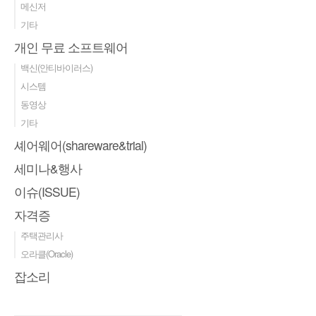
메신저
기타
개인 무료 소프트웨어
백신(안티바이러스)
시스템
동영상
기타
셰어웨어(shareware&trial)
세미나&행사
이슈(ISSUE)
자격증
주택관리사
오라클(Oracle)
잡소리