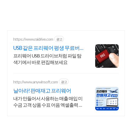
https://www.raidrive.com
광고
USB 같은 프리웨어 평생 무료버
전 제공
프리웨어 USB 드라이브처럼 파일 탐
색기에서 바로 편집해보세요
http://www.anywinsoft.com
광고
날아라! 판매재고 프리웨어
내가 만들어서 사용하는 매출 매입 미
수금 고객 상품 수표 어음 엑셀출력 엑
셀유입