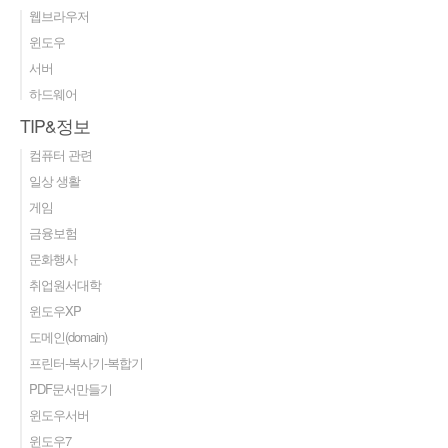
웹브라우저
윈도우
서버
하드웨어
TIP&정보
컴퓨터 관련
일상 생활
게임
금융보험
문화행사
취업원서대학
윈도우XP
도메인(domain)
프린터-복사기-복합기
PDF문서만들기
윈도우서버
윈도우7