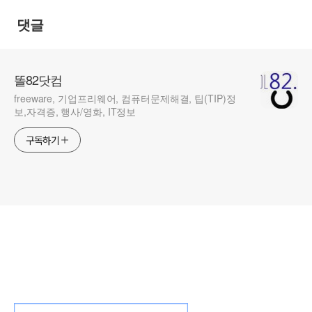
댓글
똘82닷컴
freeware, 기업프리웨어, 컴퓨터문제해결, 팁(TIP)정
보,자격증, 행사/영화, IT정보
구독하기