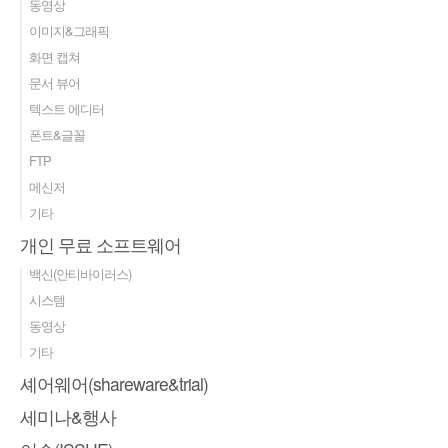
동영상
이미지&그래픽
화면 캡쳐
문서 뷰어
텍스트 에디터
폰트&글꼴
FTP
메신저
기타
개인 무료 소프트웨어
백신(안티바이러스)
시스템
동영상
기타
셰어웨어(shareware&trial)
세미나&행사