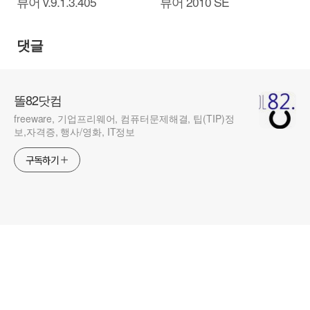
뷰어 v.9.1.3.405
뷰어 2010 SE
댓글
똘82닷컴
freeware, 기업프리웨어, 컴퓨터문제해결, 팁(TIP)정
보,자격증, 행사/영화, IT정보
구독하기