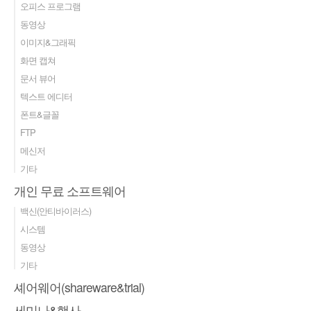
오피스 프로그램
동영상
이미지&그래픽
화면 캡쳐
문서 뷰어
텍스트 에디터
폰트&글꼴
FTP
메신저
기타
개인 무료 소프트웨어
백신(안티바이러스)
시스템
동영상
기타
셰어웨어(shareware&trial)
세미나&행사