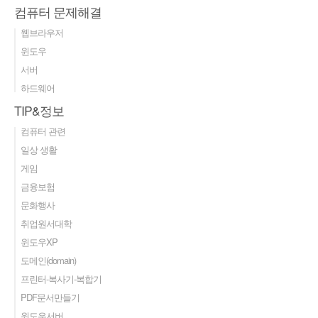
컴퓨터 문제해결
웹브라우저
윈도우
서버
하드웨어
TIP&정보
컴퓨터 관련
일상 생활
게임
금융보험
문화행사
취업원서대학
윈도우XP
도메인(domain)
프린터-복사기-복합기
PDF문서만들기
윈도우서버