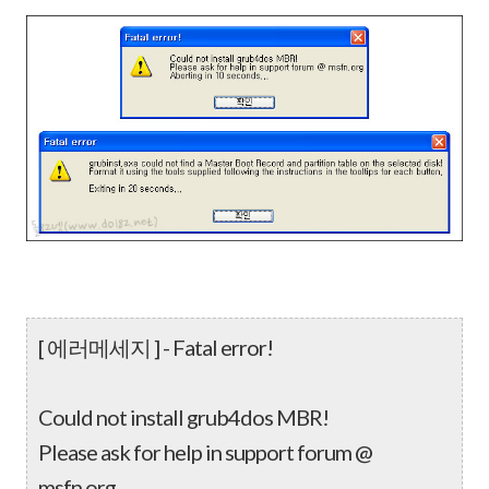
[ 에러메세지 ] - Fatal error!
Could not install grub4dos MBR!
Please ask for help in support forum @
msfn.org