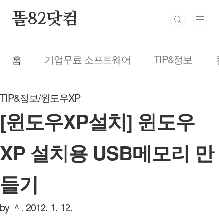
본문 바로가기
똘82닷컴
홈
기업무료 소프트웨어
TIP&정보
TIP&정보/윈도우XP
[윈도우XP설치] 윈도우
XP 설치용 USB메모리 만
들기
by ＾.
2012. 1. 12.