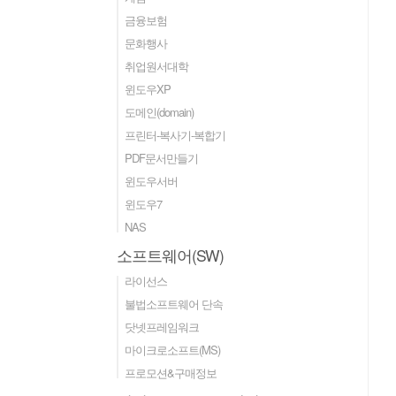
금융보험
문화행사
취업원서대학
윈도우XP
도메인(domain)
프린터-복사기-복합기
PDF문서만들기
윈도우서버
윈도우7
NAS
소프트웨어(SW)
라이선스
불법소프트웨어 단속
닷넷프레임워크
마이크로소프트(MS)
프로모션&구매정보