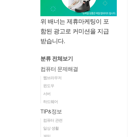
위 배너는 제휴마케팅이 포
함된 광고로 커미션을 지급
받습니다.
분류 전체보기
컴퓨터 문제해결
웹브라우저
윈도우
서버
하드웨어
TIP&정보
컴퓨터 관련
일상 생활
게임