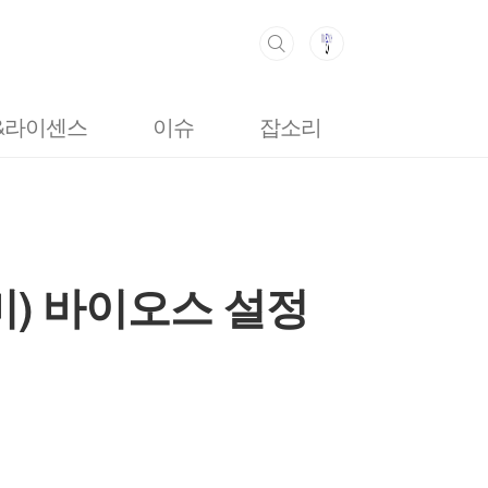
&라이센스
이슈
잡소리
방명록
아미) 바이오스 설정