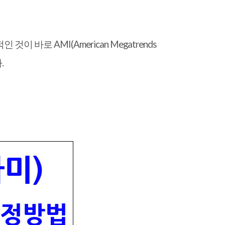
바로 AMI(American Megatrends
.