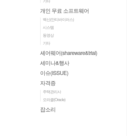
기타
개인 무료 소프트웨어
백신(안티바이러스)
시스템
동영상
기타
셰어웨어(shareware&trial)
세미나&행사
이슈(ISSUE)
자격증
주택관리사
오라클(Oracle)
잡소리