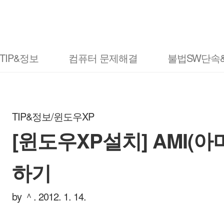
TIP&정보
컴퓨터 문제해결
불법SW단속
TIP&정보/윈도우XP
[윈도우XP설치] AMI(
하기
by ＾.
2012. 1. 14.