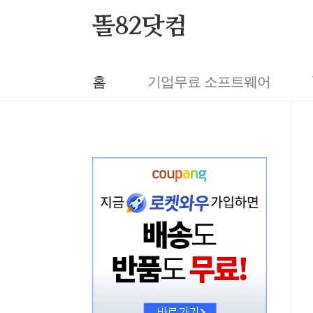
본문 바로가기
똘82닷컴
홈
기업무료 소프트웨어