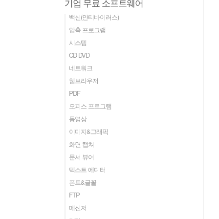
기업 무료 소프트웨어
백신(안티바이러스)
압축 프로그램
시스템
CD-DVD
네트워크
웹브라우저
PDF
오피스 프로그램
동영상
이미지&그래픽
화면 캡쳐
문서 뷰어
텍스트 에디터
폰트&글꼴
FTP
메신저