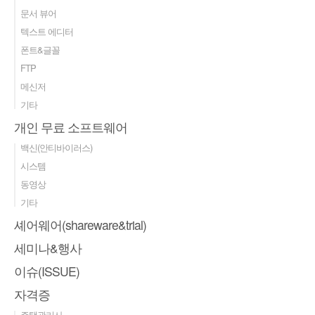
문서 뷰어
텍스트 에디터
폰트&글꼴
FTP
메신저
기타
개인 무료 소프트웨어
백신(안티바이러스)
시스템
동영상
기타
셰어웨어(shareware&trial)
세미나&행사
이슈(ISSUE)
자격증
주택관리사