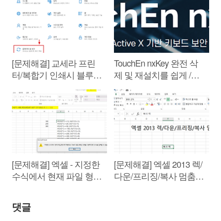
[문제해결] 교세라 프린
TouchEn nxKey 완전 삭
터/복합기 인쇄시 블루스
제 및 재설치를 쉽게 /
크린,재부팅 문제 => 보
TouchEn key 오류 해결
안업데이트 설치
(TouchEn Key All
(KB5001567/KB5001566)
Cleaner)
[문제해결] 엑셀 - 지정한
[문제해결] 엑셀 2013 렉/
수식에서 현재 파일 형식
다운/프리징/복사 멈춤
에 허용되는 것보다 많은
현상
중첩 수준을 사용하므로
댓글
수식을 입력할 수 없습니