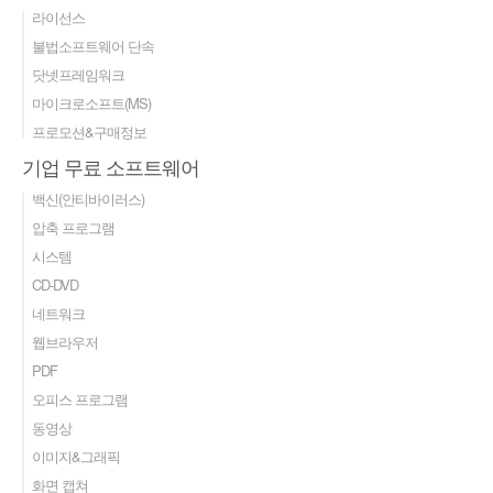
라이선스
불법소프트웨어 단속
닷넷프레임워크
마이크로소프트(MS)
프로모션&구매정보
기업 무료 소프트웨어
백신(안티바이러스)
압축 프로그램
시스템
CD-DVD
네트워크
웹브라우저
PDF
오피스 프로그램
동영상
이미지&그래픽
화면 캡쳐