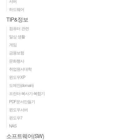
서버
하드웨어
TIP&정보
컴퓨터 관련
일상 생활
게임
금융보험
문화행사
취업원서대학
윈도우XP
도메인(domain)
프린터-복사기-복합기
PDF문서만들기
윈도우서버
윈도우7
NAS
소프트웨어(SW)