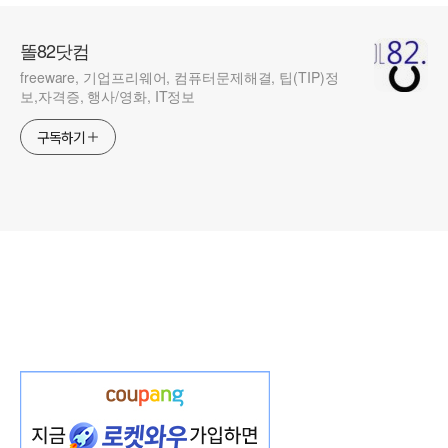
다
똘82닷컴
freeware, 기업프리웨어, 컴퓨터문제해결, 팁(TIP)정
보,자격증, 행사/영화, IT정보
구독하기