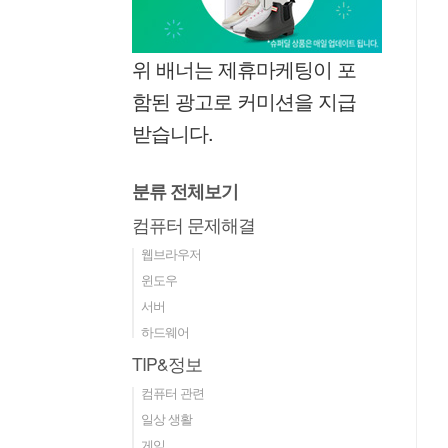
위 배너는 제휴마케팅이 포
함된 광고로 커미션을 지급
받습니다.
분류 전체보기
컴퓨터 문제해결
웹브라우저
윈도우
서버
하드웨어
TIP&정보
컴퓨터 관련
일상 생활
게임