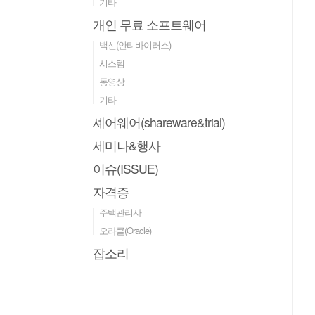
기타
개인 무료 소프트웨어
백신(안티바이러스)
시스템
동영상
기타
셰어웨어(shareware&trial)
세미나&행사
이슈(ISSUE)
자격증
주택관리사
오라클(Oracle)
잡소리