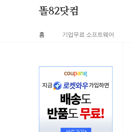
본문 바로가기
똘82닷컴
홈
기업무료 소프트웨어