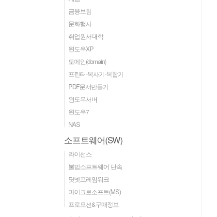
금융보험
문화행사
취업원서대학
윈도우XP
도메인(domain)
프린터-복사기-복합기
PDF문서만들기
윈도우서버
윈도우7
NAS
소프트웨어(SW)
라이선스
불법소프트웨어 단속
닷넷프레임워크
마이크로소프트(MS)
프로모션&구매정보