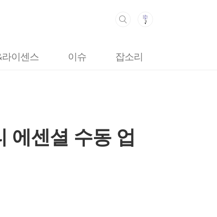
&라이센스
이슈
잡소리
방명록
 에센셜 수동 업