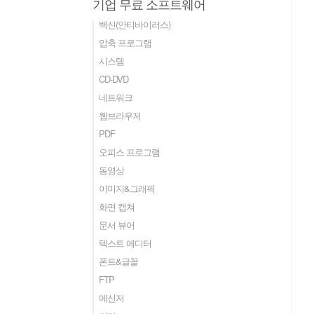
기업 무료 소프트웨어
백신(안티바이러스)
압축 프로그램
시스템
CD-DVD
네트워크
웹브라우저
PDF
오피스 프로그램
동영상
이미지&그래픽
화면 캡쳐
문서 뷰어
텍스트 에디터
폰트&글꼴
FTP
메신저