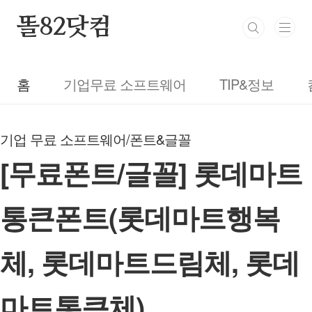
본문 바로가기
똘82닷컴
홈
기업무료 소프트웨어
TIP&정보
기업 무료 소프트웨어/폰트&글꼴
[무료폰트/글꼴] 롯데마트
통큰폰트(롯데마트행복
체, 롯데마트드림체, 롯데
마트통큰체)