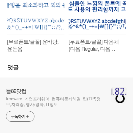
연성체
[무료폰트/글꼴] 윤바탕,
[무료폰트/글꼴] 다음체
윤돋움
(다음 Regular, 다음
SemiBold)
댓글
똘82닷컴
freeware, 기업프리웨어, 컴퓨터문제해결, 팁(TIP)정
보,자격증, 행사/영화, IT정보
구독하기