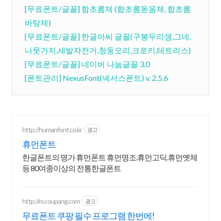
[무료폰트/글꼴] 함초롬체 (함초롬돋움체, 함초롬
바탕체)
[무료폰트/글꼴] 한글아씨 글꼴(구봉두리샘,그네,
나뭇가지,세발자전거,청둥오리,크로키,테트리스)
[무료폰트/글꼴] 네이버 나눔글꼴 3.0
[폰트관리] NexusFont(넥서스폰트) v. 2.5.6
http://humanfont.co.kr
광고
휴먼폰트
한글폰트의 명가 휴먼폰트 휴먼명조.휴먼고딕.휴먼옛체
등 80여종이상의 전통한글폰트
http://m.coupang.com
광고
무료폰트 쿠팡 필수 프로그램 한번에!