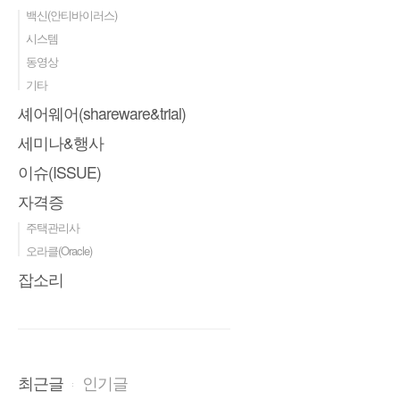
백신(안티바이러스)
시스템
동영상
기타
셰어웨어(shareware&trial)
세미나&행사
이슈(ISSUE)
자격증
주택관리사
오라클(Oracle)
잡소리
최근글
인기글