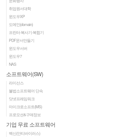
문화행사
취업원서대학
윈도우XP
도메인(domain)
프린터-복사기-복합기
PDF문서만들기
윈도우서버
윈도우7
NAS
소프트웨어(SW)
라이선스
불법소프트웨어 단속
닷넷프레임워크
마이크로소프트(MS)
프로모션&구매정보
기업 무료 소프트웨어
백신(안티바이러스)