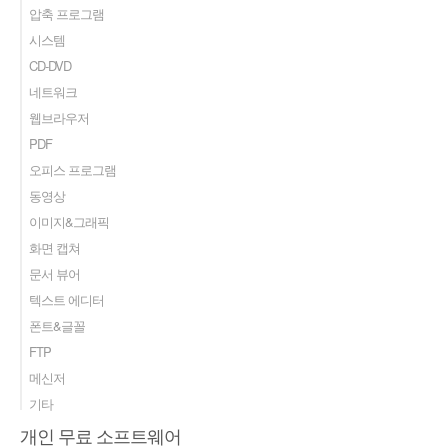
압축 프로그램
시스템
CD-DVD
네트워크
웹브라우저
PDF
오피스 프로그램
동영상
이미지&그래픽
화면 캡쳐
문서 뷰어
텍스트 에디터
폰트&글꼴
FTP
메신저
기타
개인 무료 소프트웨어