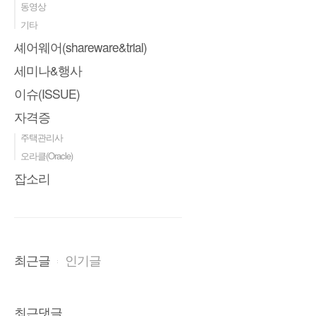
동영상
기타
셰어웨어(shareware&trial)
세미나&행사
이슈(ISSUE)
자격증
주택관리사
오라클(Oracle)
잡소리
최근글
인기글
최근댓글