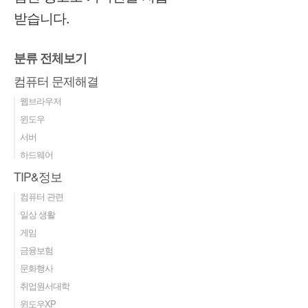
받습니다.
분류 전체보기
컴퓨터 문제해결
웹브라우저
윈도우
서버
하드웨어
TIP&정보
컴퓨터 관련
일상 생활
게임
금융보험
문화행사
취업원서대학
윈도우XP