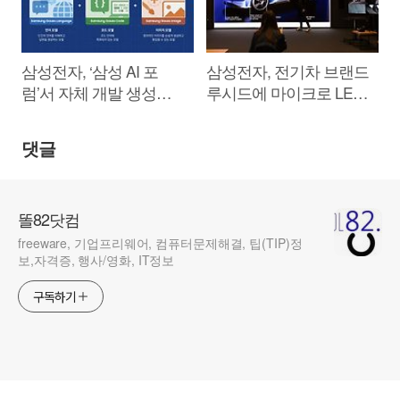
삼성전자, ‘삼성 AI 포
삼성전자, 전기차 브랜드
럼’서 자체 개발 생성형
루시드에 마이크로 LED
AI ‘삼성 가우스’ 공개
‘더 월’ 공급
댓글
똘82닷컴
freeware, 기업프리웨어, 컴퓨터문제해결, 팁(TIP)정
보,자격증, 행사/영화, IT정보
구독하기