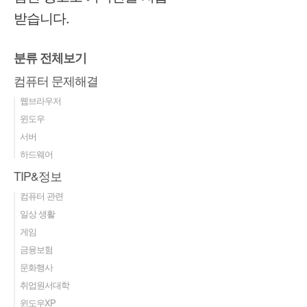
받습니다.
분류 전체보기
컴퓨터 문제해결
웹브라우저
윈도우
서버
하드웨어
TIP&정보
컴퓨터 관련
일상 생활
게임
금융보험
문화행사
취업원서대학
윈도우XP