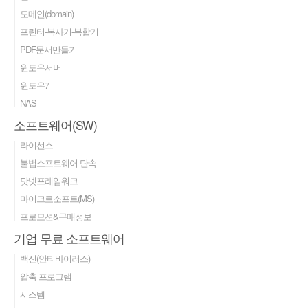
도메인(domain)
프린터-복사기-복합기
PDF문서만들기
윈도우서버
윈도우7
NAS
소프트웨어(SW)
라이선스
불법소프트웨어 단속
닷넷프레임워크
마이크로소프트(MS)
프로모션&구매정보
기업 무료 소프트웨어
백신(안티바이러스)
압축 프로그램
시스템