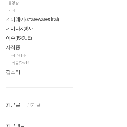
동영상
기타
셰어웨어(shareware&trial)
세미나&행사
이슈(ISSUE)
자격증
주택관리사
오라클(Oracle)
잡소리
최근글
인기글
최근댓글