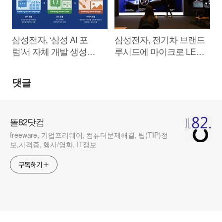
삼성전자, ‘삼성 AI 포
삼성전자, 전기차 브랜드
럼’서 자체 개발 생성형
루시드에 마이크로 LED
AI ‘삼성 가우스’ 공개
‘더 월’ 공급
댓글
똘82닷컴
freeware, 기업프리웨어, 컴퓨터문제해결, 팁(TIP)정
보,자격증, 행사/영화, IT정보
구독하기